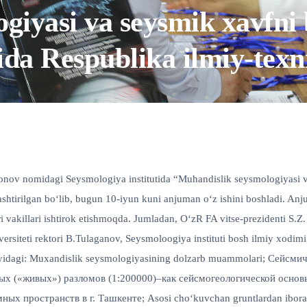
giyasi va seysmik xavfni
a Respublika ilmiy-texn
lonov nomidagi Seysmologiya institutida “Muhandislik seysmologiyasi
shtirilgan bo‘lib, bugun 10-iyun kuni anjuman o‘z ishini boshladi. An
lari vakillari ishtirok etishmoqda. Jumladan, O‘zR FA vitse-prezidenti 
universiteti rektori B.Tulaganov, Seysmoloogiya instituti bosh ilmiy xod
r quyidagi: Мuxandislik seysmologiyasining dolzarb muammolari; Сей
ных («живых») разломов (1:200000)–как сейсмогеологической осно
пространств в г. Ташкенте; Asosi cho‘kuvchan gruntlardan iborat bi