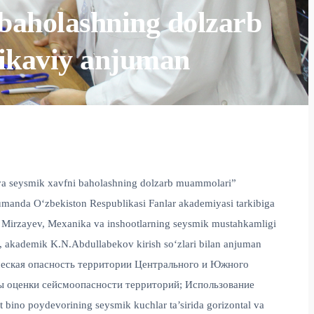
 baholashning dolzarb
ikaviy anjuman
 va seysmik xavfni baholashning dolzarb muammolari”
jumanda O‘zbekiston Respublikasi Fanlar akademiyasi tarkibiga
S.Z. Mirzayev, Mexanika va inshootlarning seysmik mustahkamligi
imi, akademik K.N.Abdullabekov kirish so‘zlari bilan anjuman
смическая опасность территории Центрального и Южного
вы оценки сейсмоопасности территорий; Использование
no poydevorining seysmik kuchlar ta’sirida gorizontal va