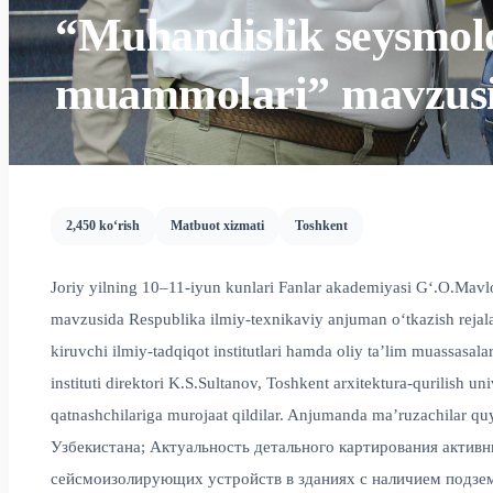
“Muhandislik seysmolo
muammolari” mavzusid
2,450 ko‘rish
Matbuot xizmati
Toshkent
Joriy yilning 10–11-iyun kunlari Fanlar akademiyasi G‘.O.Mav
mavzusida Respublika ilmiy-texnikaviy anjuman o‘tkazish rejala
kiruvchi ilmiy-tadqiqot institutlari hamda oliy ta’lim muassasa
instituti direktori K.S.Sultanov, Toshkent arxitektura-qurilish 
qatnashchilariga murojaat qildilar. Anjumanda ma’ruzachila
Узбекистана; Актуальность детального картирования актив
сейсмоизолирующих устройств в зданиях с наличием подземных 