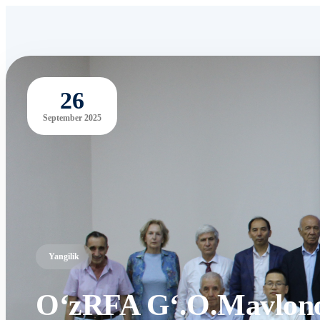
26
September 2025
Yangilik
O‘zRFA G‘.O.Mavlonov