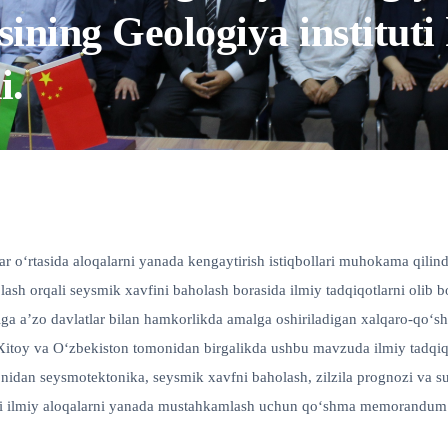
sining Geologiya instituti
i.
lar o‘rtasida aloqalarni yanada kengaytirish istiqbollari muhokama qi
lash orqali seysmik xavfini baholash borasida ilmiy tadqiqotlarni olib b
ga a’zo davlatlar bilan hamkorlikda amalga oshiriladigan xalqaro-qoʻshm
Xitoy va O‘zbekiston tomonidan birgalikda ushbu mavzuda ilmiy tadqiqo
onidan seysmotektonika, seysmik xavfni baholash, zilzila prognozi va sun
idagi ilmiy aloqalarni yanada mustahkamlash uchun qo‘shma memorandum