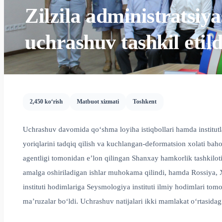
Zilzila administratsiya
uchrashuv tashkil etild
2,450 ko‘rish
Matbuot xizmati
Toshkent
Uchrashuv davomida qo‘shma loyiha istiqbollari hamda institut
yoriqlarini tadqiq qilish va kuchlangan-deformatsion xolati baho
agentligi tomonidan e’lon qilingan Shanxay hamkorlik tashkiloti
amalga oshiriladigan ishlar muhokama qilindi, hamda Rossiya, 
instituti hodimlariga Seysmologiya instituti ilmiy hodimlari tom
ma’ruzalar bo‘ldi. Uchrashuv natijalari ikki mamlakat o‘rtas