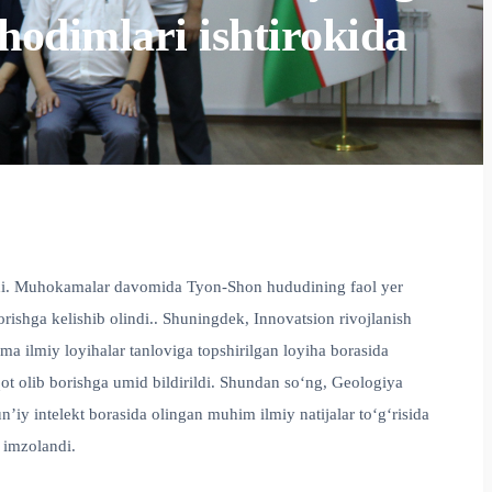
 hodimlari ishtirokida
lindi. Muhokamalar davomida Tyon-Shon hududining faol yer
orishga kelishib olindi.. Shuningdek, Innovatsion rivojlanish
a ilmiy loyihalar tanloviga topshirilgan loyiha borasida
t olib borishga umid bildirildi. Shundan so‘ng, Geologiya
’iy intelekt borasida olingan muhim ilmiy natijalar to‘g‘risida
 imzolandi.