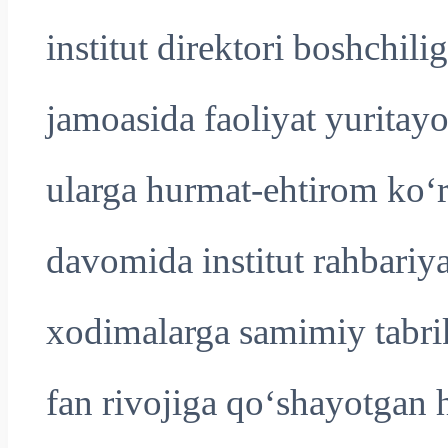
institut direktori boshchiligi
jamoasida faoliyat yuritayo
ularga hurmat-ehtirom ko‘rs
davomida institut rahbariy
xodimalarga samimiy tabrik 
fan rivojiga qo‘shayotgan 