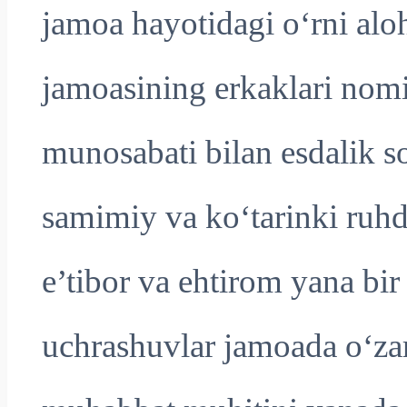
jamoa hayotidagi o‘rni alohid
jamoasining erkaklari nom
munosabati bilan esdalik sov
samimiy va ko‘tarinki ruhd
e’tibor va ehtirom yana b
uchrashuvlar jamoada o‘za