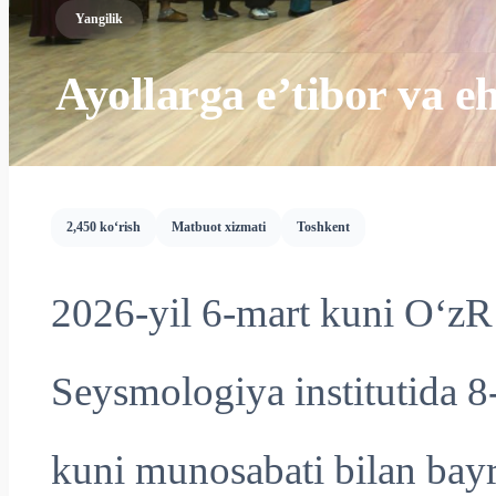
Yangilik
Ayollarga e’tibor va e
2,450 ko‘rish
Matbuot xizmati
Toshkent
2026-yil 6-mart kuni O‘z
Seysmologiya institutida 8
kuni munosabati bilan bayra