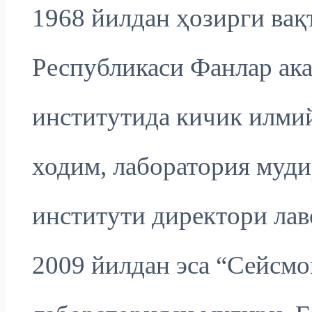
1968 йилдан ҳозирги вақ
Республикаси Фанлар ак
институтида кичик илмий
ходим, лаборатория муди
институти директори ла
2009 йилдан эса “Сейсмо