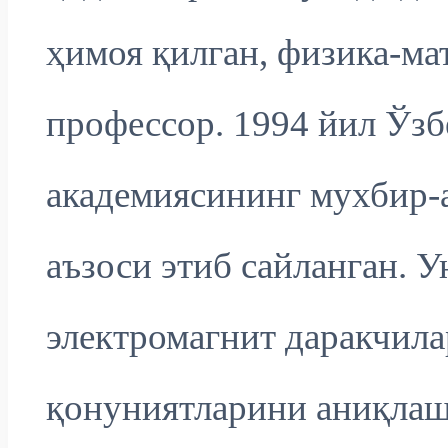
ҳимоя қилган, физика-ма
профессор. 1994 йил Ўз
академиясининг мухбир-а
аъзоси этиб сайланган. 
электромагнит даракчил
қонуниятларини аниқлаш