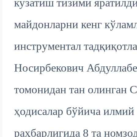
кузатиш тизими яратилди
майдонларни кенг кўламл
инструментал тадқиқотл
Носирбекович Абдуллабе
томонидан тан олинган 
ҳодисалар бўйича илмий 
раҳбарлигида 8 та номзод