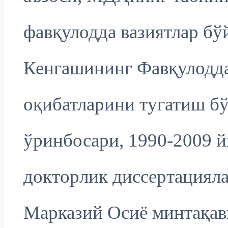
фавқулодда вазиятлар бў
Кенгашининг Фавқулодда
оқибатларини тугатиш б
ўринбосари, 1990-2009 й
докторлик диссертациял
Марказий Осиё минтақав