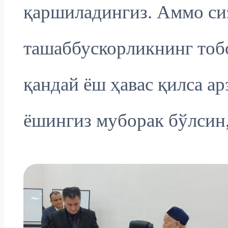
қаршиладингиз. Аммо сиз
ташаббускорликнинг тоб
қандай ёш ҳавас қилса а
ёшингиз муборак бўлсин,