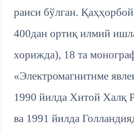
раиси бўлган. Қаҳҳорбо
400дан ортиқ илмий ишла
хорижда), 18 та моногра
«Электромагнитнме явлен
1990 йилда Хитой Халқ 
ва 1991 йилда Голландияд