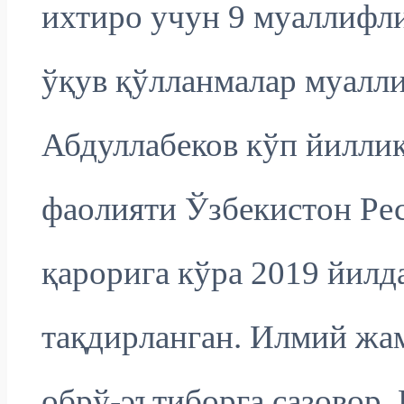
ихтиро учун 9 муаллифлик
ўқув қўлланмалар муалл
Абдуллабеков кўп йилли
фаолияти Ўзбекистон Ре
қарорига кўра 2019 йилд
тақдирланган. Илмий жам
обрў-эътиборга сазовор