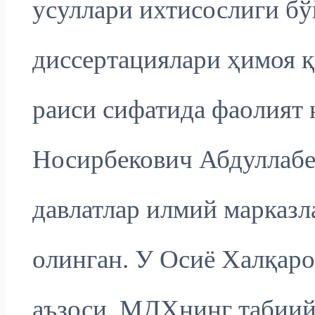
усуллари ихтисослиги б
диссертациялари ҳимоя 
раиси сифатида фаолият
Носирбекович Абдуллабе
давлатлар илмий марказл
олинган. У Осиё Халқаро
аъзоси, МДҲнинг табиий 