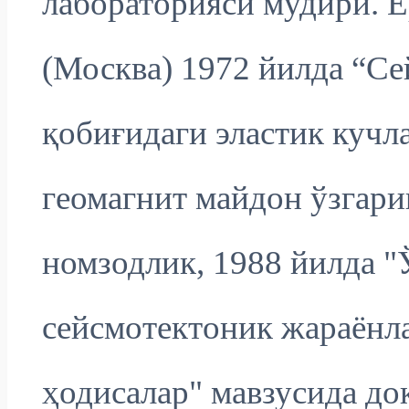
лабораторияси мудири. Е
(Москва) 1972 йилда “Се
қобиғидаги эластик кучл
геомагнит майдон ўзгар
номзодлик, 1988 йилда "
сейсмотектоник жараёнла
ҳодисалар" мавзусида до