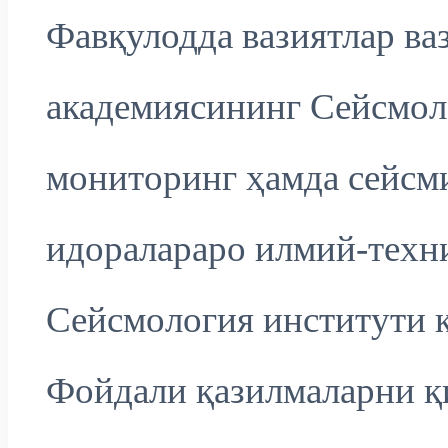
Фавқулодда вазиятлар ва
академиясининг Сейсмол
мониторинг ҳамда сейсм
идоралараро илмий-техни
Сейсмология институти қ
Фойдали қазилмаларни 