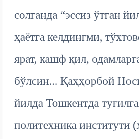
солганда “эссиз ўтган йи
ҳаётга келдингми, тўхтов
ярат, кашф қил, одамларг
бўлсин... Қаҳҳорбой Нос
йилда Тошкентда туғилга
политехника институти (