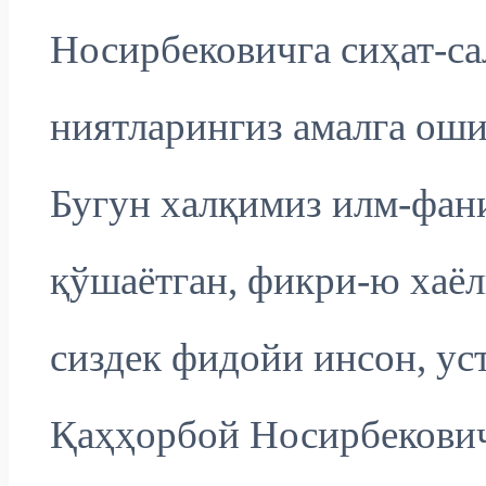
Носирбековичга сиҳат-сал
ниятларингиз амалга ош
Бугун халқимиз илм-фани
қўшаётган, фикри-ю хаёл
сиздек фидойи инсон, ус
Қаҳҳорбой Носирбекович