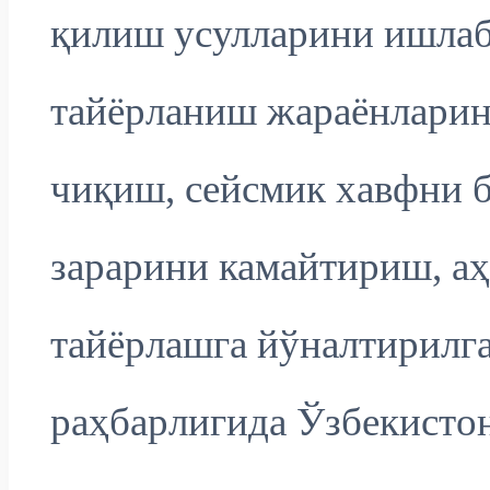
қилиш усулларини ишлаб
тайёрланиш жараёнларин
чиқиш, сейсмик хавфни б
зарарини камайтириш, аҳ
тайёрлашга йўналтирилга
раҳбарлигида Ўзбекисто