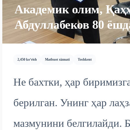
Академик олим, Қаҳ
Абдуллабеков 80 ёшд
2,450 ko‘rish
Matbuot xizmati
Toshkent
Не бахтки, ҳар биримизг
берилган. Унинг ҳар лаҳ
мазмунини белгилайди. Б