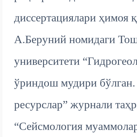
диссертациялари ҳимоя қ
А.Беруний номидаги Тош
университети “Гидрогеол
ўриндош мудири бўлган. 
ресурслар” журнали таҳр
“Сейсмология муаммола