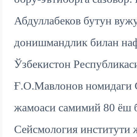
Абдуллабеков бутун вуж
донишмандлик билан наф
Ўзбекистон Республикас
Ғ.О.Мавлонов номидаги 
жамоаси самимий 80 ёш б
Сейсмология институти 