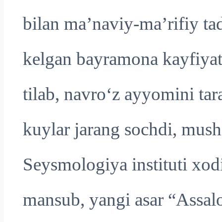
bilan maʼnaviy-maʼrifiy tad
kelgan bayramona kayfiyat
tilab, navro‘z ayyomini tar
kuylar jarang sochdi, musho
Seysmologiya instituti x
mansub, yangi asar “Assal