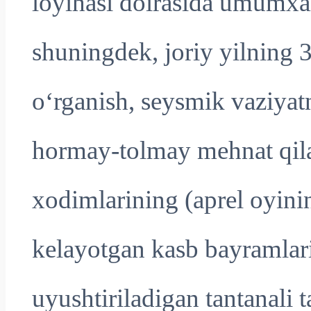
loyihasi doirasida umumxalq
shuningdek, joriy yilning 3
o‘rganish, seysmik vaziyat
hormay-tolmay mehnat qila
xodimlarining (aprel oyini
kelayotgan kasb bayramlar
uyushtiriladigan tantanali 