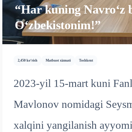
“Har kuning Navro‘z b
O‘zbekistonim!”
2,450 ko‘rish
Matbuot xizmati
Toshkent
2023-yil 15-mart kuni Fan
Mavlonov nomidagi Seysmo
xalqini yangilanish ayyom