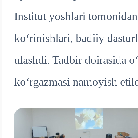
Institut yoshlari tomonida
ko‘rinishlari, badiiy dastu
ulashdi. Tadbir doirasida o‘
ko‘rgazmasi namoyish etild