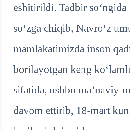
eshitirildi. Tadbir so‘ngida
so‘zga chiqib, Navro‘z u
mamlakatimizda inson qadri
borilayotgan keng ko‘lamli
sifatida, ushbu maʼnaviy-m
davom ettirib, 18-mart ku