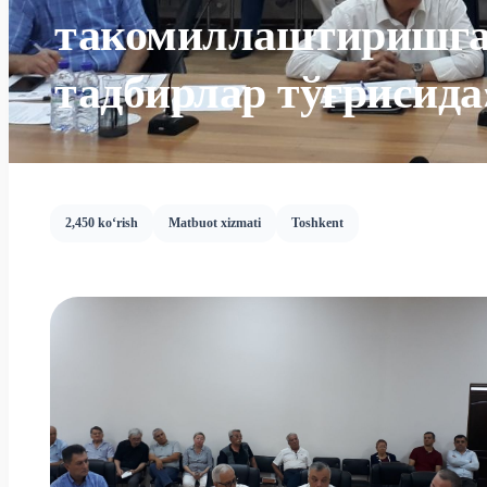
такомиллаштиришга 
тадбирлар тўғрисида
2,450 ko‘rish
Matbuot xizmati
Toshkent