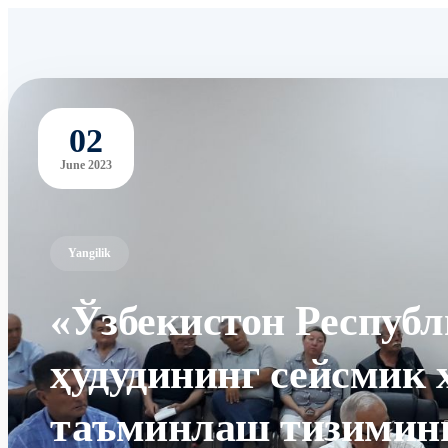
02
June 2023
Yangilik
«Ўзбекистон Республ
ҳудудининг сейсмик
таъминлаш тизимин