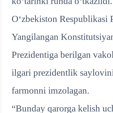
ko‘tarinki ruhda o‘tkazildi.
O‘zbekiston Respublikasi 
Yangilangan Konstitutsiy
Prezidentiga berilgan vako
ilgari prezidentlik saylovi
farmonni imzolagan.
“Bunday qarorga kelish uc