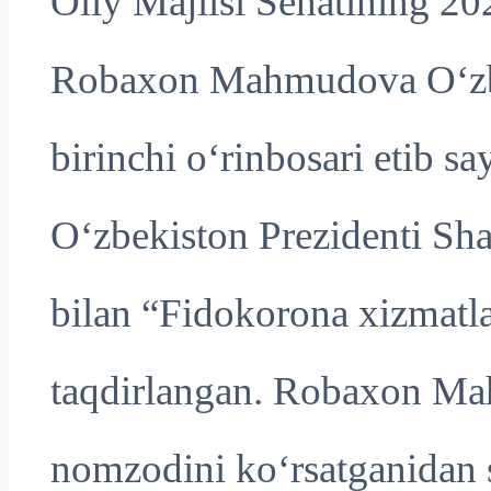
Oliy Majlisi Senatining 202
Robaxon Mahmudova O‘zbek
birinchi o‘rinbosari etib s
O‘zbekiston Prezidenti Sh
bilan “Fidokorona xizmatla
taqdirlangan. Robaxon Ma
nomzodini ko‘rsatganidan 