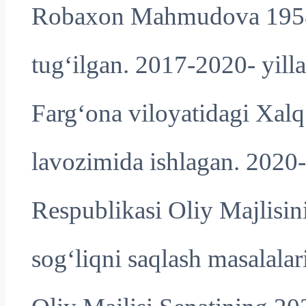
Robaxon Mahmudova 1958-y
tug‘ilgan. 2017-2020- yill
Farg‘ona viloyatidagi Xalq
lavozimida ishlagan. 2020-
Respublikasi Oliy Majlisini
sog‘liqni saqlash masalalari