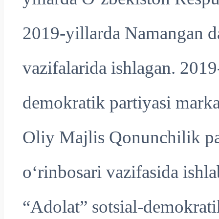
2019-yillarda Namangan dav
vazifalarida ishlagan. 201
demokratik partiyasi marka
Oliy Majlis Qonunchilik pal
o‘rinbosari vazifasida ish
“Adolat” sotsial-demokrat