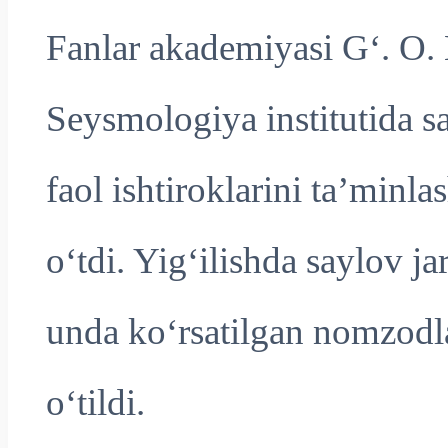
Fanlar akademiyasi G‘. O
Seysmologiya institutida s
faol ishtiroklarini ta’minla
o‘tdi. Yig‘ilishda saylov ja
unda ko‘rsatilgan nomzodlar
o‘tildi.