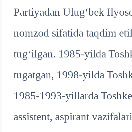
Partiyadan Ulug‘bek Ilyos
nomzod sifatida taqdim eti
tug‘ilgan. 1985-yilda Toshk
tugatgan, 1998-yilda Toshke
1985-1993-yillarda Toshken
assistent, aspirant vazifala