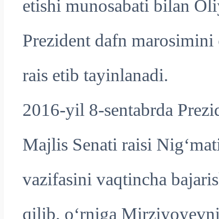
etishi munosabati bilan Ol
Prezident dafn marosimini
rais etib tayinlanadi.
2016-yil 8-sentabrda Prezid
Majlis Senati raisi Nig‘ma
vazifasini vaqtincha bajari
qilib, o‘rniga Mirziyoyevni