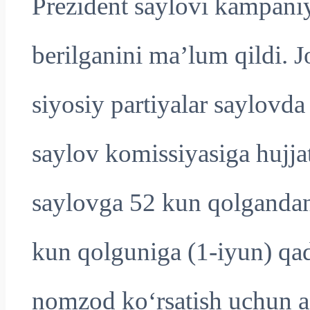
Prezident saylovi kampani
berilganini ma’lum qildi. 
siyosiy partiyalar saylovda
saylov komissiyasiga hujjat
saylovga 52 kun qolganda
kun qolguniga (1-iyun) qad
nomzod ko‘rsatish uchun ajr