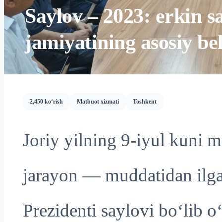
Saylov – 2023: erkin s
jamiyatining asosiy bel
2,450 ko‘rish
Matbuot xizmati
Toshkent
Joriy yilning 9-iyul kuni
jarayon — muddatidan ilga
Prezidenti saylovi bo‘lib o