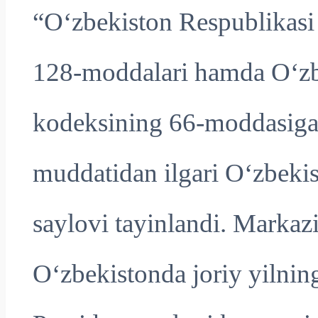
“O‘zbekiston Respublikasi 
128-moddalari hamda O‘zb
kodeksining 66-moddasiga 
muddatidan ilgari O‘zbekis
saylovi tayinlandi. Markaz
O‘zbekistonda joriy yilning