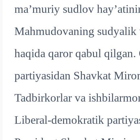
ma’muriy sudlov hay’atini
Mahmudovaning sudyalik vak
haqida qaror qabul qilgan.
partiyasidan Shavkat Mir
Tadbirkorlar va ishbilarmo
Liberal-demokratik partiy