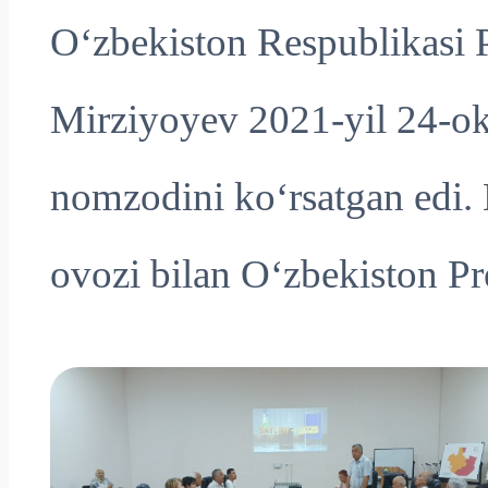
O‘zbekiston Respublikasi P
Mirziyoyev 2021-yil 24-o
nomzodini ko‘rsatgan edi.
ovozi bilan O‘zbekiston Pre