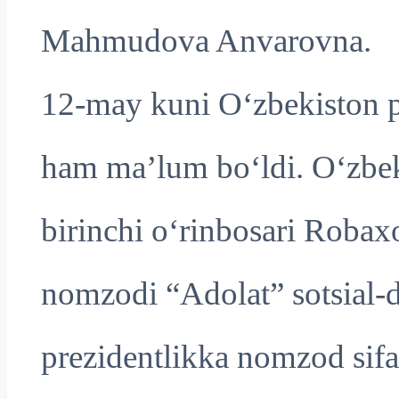
Mahmudova Anvarovna.
12-may kuni O‘zbekiston p
ham ma’lum bo‘ldi. O‘zbeki
birinchi o‘rinbosari Rob
nomzodi “Adolat” sotsial-
prezidentlikka nomzod sifat