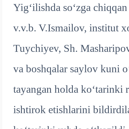
Yig‘ilishda so‘zga chiqqan 
v.v.b. V.Ismailov, institut
Tuychiyev, Sh. Masharipo
va boshqalar saylov kuni o
tayangan holda ko‘tarinki 
ishtirok etishlarini bildird