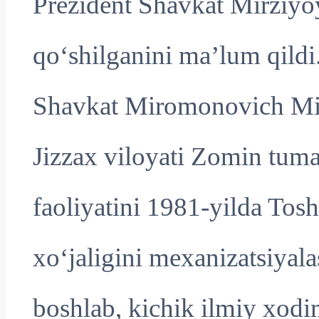
Prezident Shavkat Mirziyo
qo‘shilganini ma’lum qildi
Shavkat Miromonovich Mir
Jizzax viloyati Zomin tum
faoliyatini 1981-yilda Tosh
xo‘jaligini mexanizatsiyala
boshlab, kichik ilmiy xodim