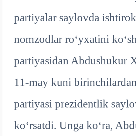
partiyalar saylovda ishtiro
nomzodlar ro‘yxatini ko‘sh
partiyasidan Abdushukur
11-may kuni birinchilardan
partiyasi prezidentlik say
ko‘rsatdi. Unga ko‘ra, A