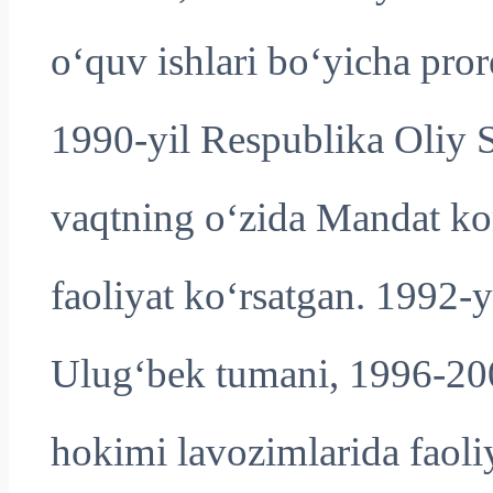
o‘quv ishlari bo‘yicha pro
1990-yil Respublika Oliy So
vaqtning o‘zida Mandat kom
faoliyat ko‘rsatgan. 1992-
Ulug‘bek tumani, 1996-2001
hokimi lavozimlarida faoli