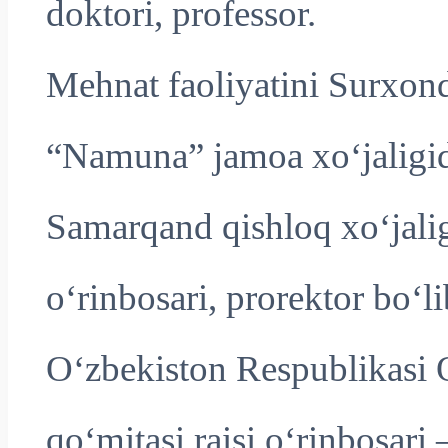
doktori, professor.
Mehnat faoliyatini Surxon
“Namuna” jamoa xo‘jaligid
Samarqand qishloq xo‘jaligi
o‘rinbosari, prorektor bo‘l
O‘zbekiston Respublikasi O
qo‘mitasi raisi o‘rinbosari