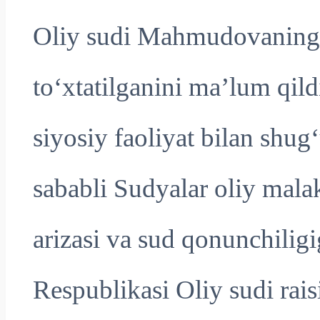
Oliy sudi Mahmudovaning s
to‘xtatilganini ma’lum qil
siyosiy faoliyat bilan shug
sababli Sudyalar oliy mal
arizasi va sud qonunchili
Respublikasi Oliy sudi rais