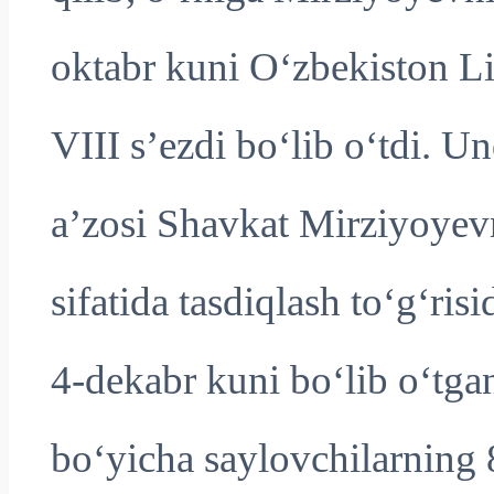
oktabr kuni O‘zbekiston L
VIII s’ezdi bo‘lib o‘tdi. U
a’zosi Shavkat Mirziyoyev
sifatida tasdiqlash to‘g‘ris
4-dekabr kuni bo‘lib o‘tga
bo‘yicha saylovchilarning 