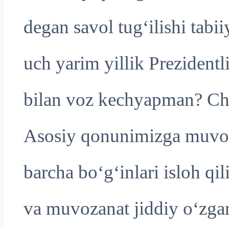
degan savol tug‘ilishi tabi
uch yarim yillik Prezident
bilan voz kechyapman? Chun
Asosiy qonunimizga muvofi
barcha bo‘g‘inlari isloh qi
va muvozanat jiddiy o‘zga