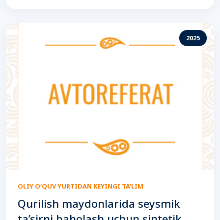
2025
OLIY O‘QUV YURTIDAN KEYINGI TA’LIM
Qurilish maydonlarida seysmik
ta’sirni baholash uchun sintetik