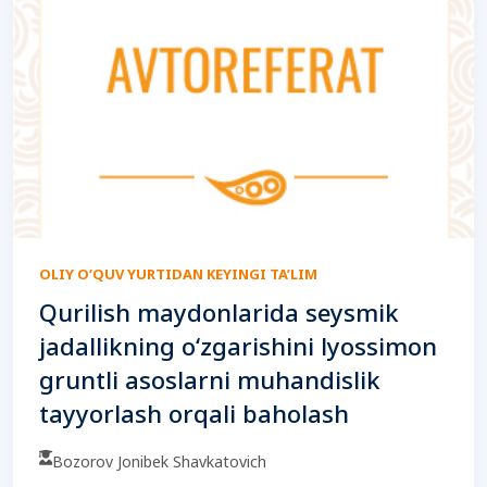
OLIY O‘QUV YURTIDAN KEYINGI TA’LIM
Qurilish maydonlarida seysmik
jadallikning o‘zgarishini lyossimon
gruntli asoslarni muhandislik
tayyorlash orqali baholash
Bozorov Jonibek Shavkatovich