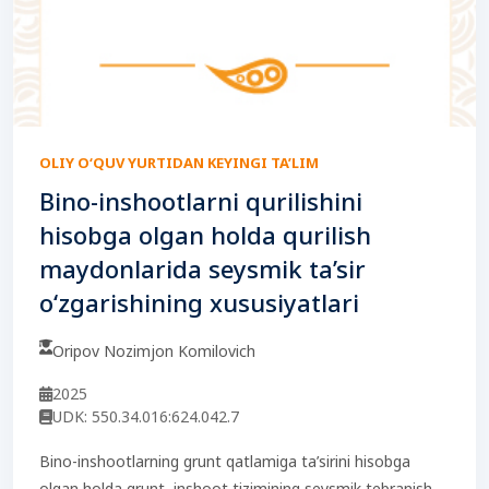
OLIY O‘QUV YURTIDAN KEYINGI TA’LIM
Bino-inshootlarni qurilishini
hisobga olgan holda qurilish
maydonlarida seysmik ta’sir
o‘zgarishining xususiyatlari
Oripov Nozimjon Komilovich
2025
UDK: 550.34.016:624.042.7
Bino-inshootlarning grunt qatlamiga ta’sirini hisobga
olgan holda grunt–inshoot tizimining seysmik tebranish