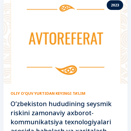
2023
OLIY O‘QUV YURTIDAN KEYINGI TA’LIM
O‘zbekiston hududining seysmik
riskini zamonaviy axborot-
kommunikatsiya texnologiyalari
asosida baholash va xaritalash