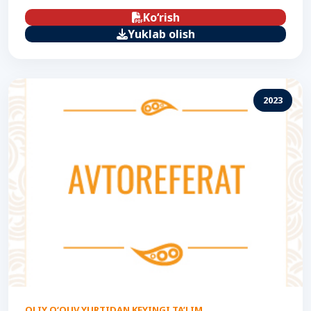
Ko‘rish
Yuklab olish
2023
OLIY O‘QUV YURTIDAN KEYINGI TA’LIM