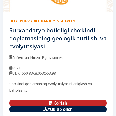
OLIY O‘QUV YURTIDAN KEYINGI TA’LIM
Surxandaryo botiqligi cho‘kindi
qoplamasining geologik tuzilishi va
evolyutsiyasi
Янбухтин Ильяс Рустамович
2021
UDK: 550.83/.8.053:553.98
Cho‘kindi qoplamaning evolyutsiyasini aniqlash va
baholash....
Ko‘rish
Yuklab olish