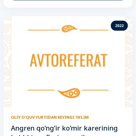
2022
OLIY O‘QUV YURTIDAN KEYINGI TA’LIM
Angren qo‘ng‘ir ko‘mir karerining