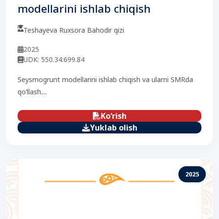
modellarini ishlab chiqish
Teshayeva Ruxsora Bahodir qizi
2025
UDK: 550.34:699.84
Seysmogrunt modellarini ishlab chiqish va ularni SMRda
qo‘llash....
Ko‘rish
Yuklab olish
2025