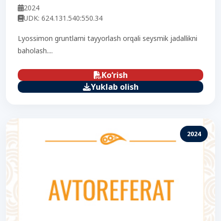
2024
UDK: 624.131.540:550.34
Lyossimon gruntlarni tayyorlash orqali seysmik jadallikni
baholash....
Ko‘rish
Yuklab olish
2024