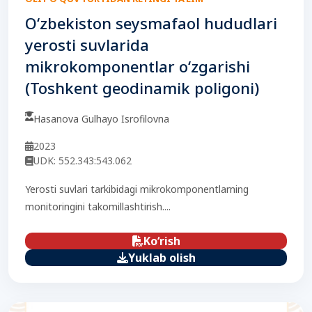
O‘zbekiston seysmafaol hududlari
yerosti suvlarida
mikrokomponentlar o‘zgarishi
(Toshkent geodinamik poligoni)
Hasanova Gulhayo Isrofilovna
2023
UDK: 552.343:543.062
Yerosti suvlari tarkibidagi mikrokomponentlarning
monitoringini takomillashtirish....
Ko‘rish
Yuklab olish