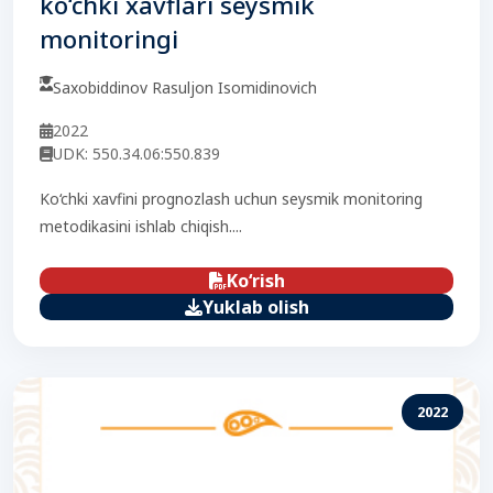
ko‘chki xavflari seysmik
monitoringi
Saxobiddinov Rasuljon Isomidinovich
2022
UDK: 550.34.06:550.839
Ko‘chki xavfini prognozlash uchun seysmik monitoring
metodikasini ishlab chiqish....
Ko‘rish
Yuklab olish
2022