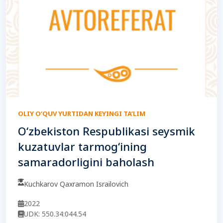
OLIY O‘QUV YURTIDAN KEYINGI TA’LIM
O‘zbekiston Respublikasi seysmik
kuzatuvlar tarmog‘ining
samaradorligini baholash
Kuchkarov Qaxramon Israilovich
2022
UDK: 550.34:044.54