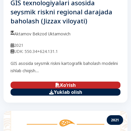
GIS texnologiyalari asosida
seysmik riskni regional darajada
baholash (Jizzax viloyati)
Aktamov Bekzod Uktamovich
2021
UDK: 550.34+624.131.1
GIS asosida seysmik riskni kartografik baholash modelini
ishlab chiqish....
Ko‘rish
Yuklab olish
2021