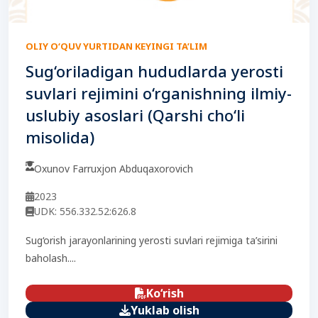
OLIY O‘QUV YURTIDAN KEYINGI TA’LIM
Sug‘oriladigan hududlarda yerosti
suvlari rejimini o‘rganishning ilmiy-
uslubiy asoslari (Qarshi cho‘li
misolida)
Oxunov Farruxjon Abduqaxorovich
2023
UDK: 556.332.52:626.8
Sug‘orish jarayonlarining yerosti suvlari rejimiga ta’sirini
baholash....
Ko‘rish
Yuklab olish