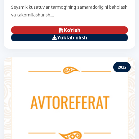
Seysmik kuzatuvlar tarmog‘ining samaradorligini baholash
va takomillashtirish....
Ko‘rish
Yuklab olish
2022