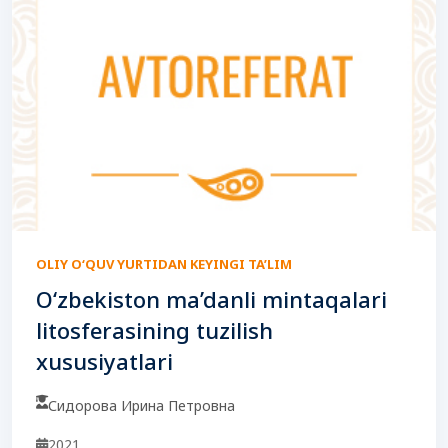
OLIY O‘QUV YURTIDAN KEYINGI TA’LIM
O‘zbekiston ma’danli mintaqalari
litosferasining tuzilish
xususiyatlari
Сидорова Ирина Петровна
2021