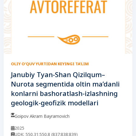
OLIY O‘QUV YURTIDAN KEYINGI TA’LIM
Janubiy Tyan-Shan Qizilqum–
Nurota segmentida oltin ma’danli
konlarni bashoratlash-izlashning
geologik-geofizik modellari
Goipov Akram Bayramovich
2025
UDK: 550.31:550.8 (837:838:839)