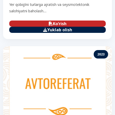
Yer qobig‘ini turlarga ajratish va seysmotektonik
salohiyatni baholash....
Ko‘rish
Yuklab olish
2023