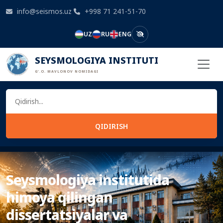
info@seismos.uz
+998 71 241-51-70
UZ
RU
ENG
SEYSMOLOGIYA INSTITUTI
G‘.O. MAVLONOV NOMIDAGI
QIDIRISH
Seysmologiya institutida
himoya qilingan
dissertatsiyalar va