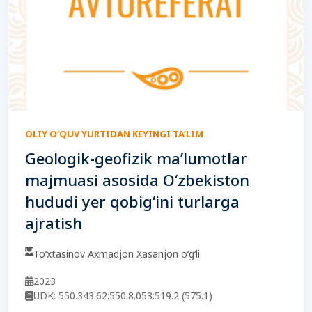
OLIY O‘QUV YURTIDAN KEYINGI TA’LIM
Geologik-geofizik ma’lumotlar
majmuasi asosida O‘zbekiston
hududi yer qobig‘ini turlarga
ajratish
To‘xtasinov Axmadjon Xasanjon o‘g‘li
2023
UDK: 550.343.62:550.8.053:519.2 (575.1)