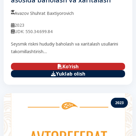
Avazov Shuhrat Baxtiyorovich
2023
UDK: 550.34:699.84
Seysmik riskni hududiy baholash va xaritalash usullarini
takomillashtirish....
Ko‘rish
Yuklab olish
2023