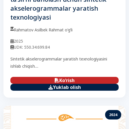
akselerogrammalar yaratish
texnologiyasi
Rahmatov Asilbek Rahmat o‘g‘li
2025
UDK: 550.34:699.84
Sintetik akselerogrammalar yaratish texnologiyasini
ishlab chiqish....
Ko‘rish
Yuklab olish
2024