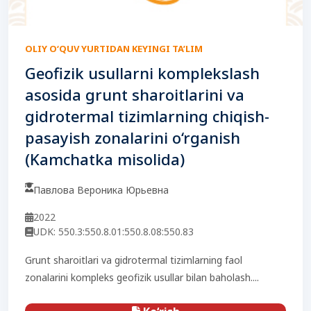
OLIY O‘QUV YURTIDAN KEYINGI TA’LIM
Geofizik usullarni komplekslash
asosida grunt sharoitlarini va
gidrotermal tizimlarning chiqish-
pasayish zonalarini o‘rganish
(Kamchatka misolida)
Павлова Вероника Юрьевна
2022
UDK: 550.3:550.8.01:550.8.08:550.83
Grunt sharoitlari va gidrotermal tizimlarning faol
zonalarini kompleks geofizik usullar bilan baholash....