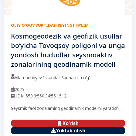
OLIY O‘QUV YURTIDAN KEYINGI TA’LIM
Kosmogeodezik va geofizik usullar
bo‘yicha Tovoqsoy poligoni va unga
yondosh hududlar seysmoaktiv
zonalarining geodinamik modeli
Allamberdiyev Iskandar Sunnatulla o‘g‘li
2025
UDK: 550.3:550.34:551.512
Seysmik faol zonalarning geodinamik modelini yaratish....
Ko‘rish
Yuklab olish