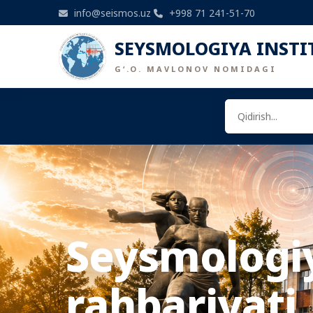
info@seismos.uz
+998 71 241-51-70
SEYSMOLOGIYA INSTI
G‘.O. MAVLONOV NOMIDAGI
Seysmologiy
rahbariyati