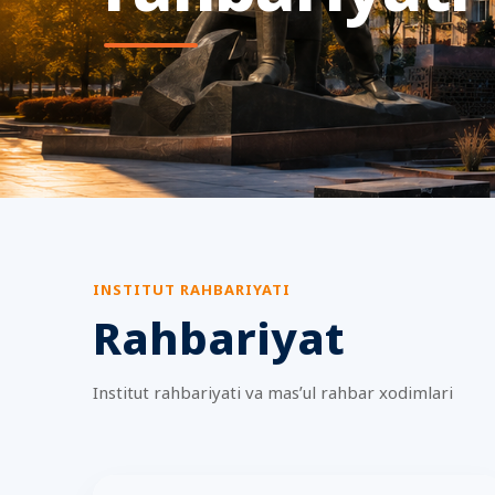
INSTITUT RAHBARIYATI
Rahbariyat
Institut rahbariyati va masʼul rahbar xodimlari