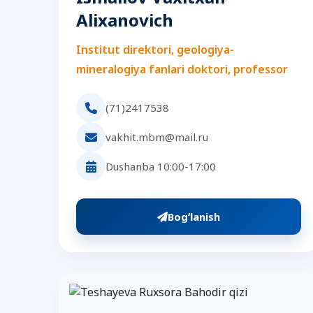
Alixanovich
Institut direktori, geologiya-
mineralogiya fanlari doktori, professor
(71)2417538
vakhit.mbm@mail.ru
Dushanba 10:00-17:00
Bogʻlanish