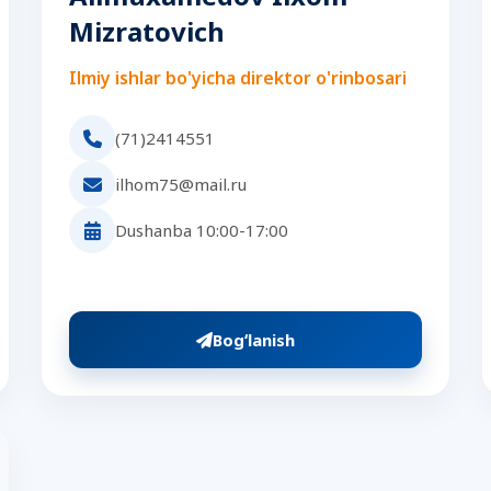
Mizratovich
Ilmiy ishlar bo'yicha direktor o'rinbosari
(71)2414551
ilhom75@mail.ru
Dushanba 10:00-17:00
Bogʻlanish