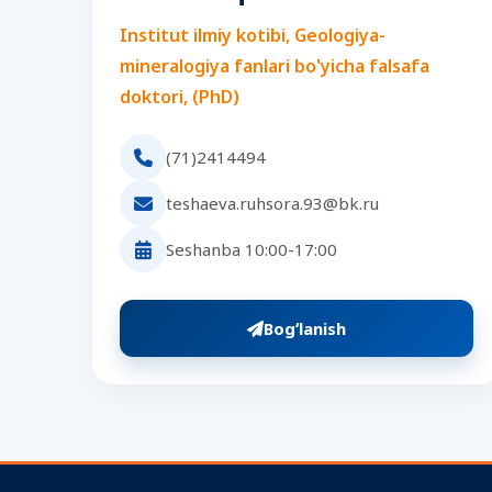
Institut ilmiy kotibi, Geologiya-
mineralogiya fanlari bo'yicha falsafa
doktori, (PhD)
(71)2414494
teshaeva.ruhsora.93@bk.ru
Seshanba 10:00-17:00
Bogʻlanish