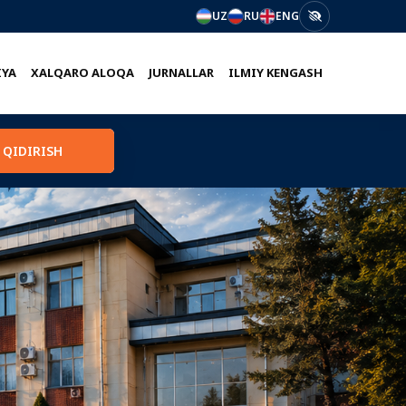
UZ
RU
ENG
IYA
XALQARO ALOQA
JURNALLAR
ILMIY KENGASH
QIDIRISH