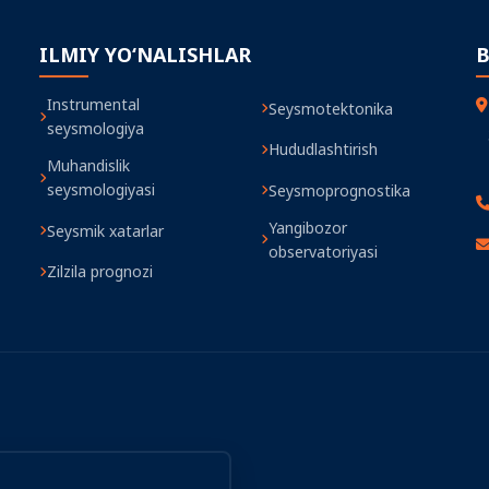
ILMIY YO‘NALISHLAR
B
Instrumental
Seysmotektonika
seysmologiya
Hududlashtirish
Muhandislik
seysmologiyasi
Seysmoprognostika
Yangibozor
Seysmik xatarlar
observatoriyasi
Zilzila prognozi