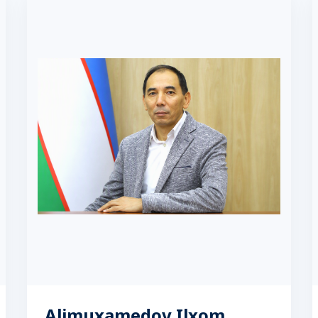
Alimuxamedov Ilxom