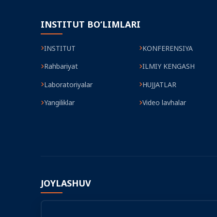
INSTITUT BO‘LIMLARI
INSTITUT
KONFERENSIYA
Rahbariyat
ILMIY KENGASH
Laboratoriyalar
HUJJATLAR
Yangiliklar
Video lavhalar
JOYLASHUV