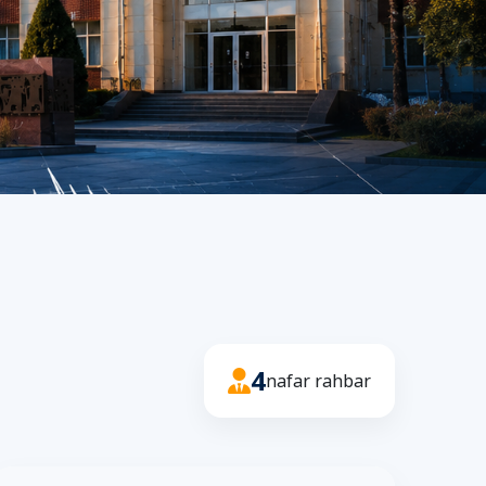
4
nafar rahbar